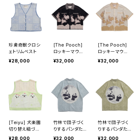
珍禽奇獣クロシ
[The Pooch]
[The Pooch]
ェトリムベスト
ロッキーマウン
ロッキーマウン
テンエルフ ニッ
テンエルフ ニッ
¥28,000
¥32,000
¥32,000
トショート丈オー
トショート丈オー
プンシャツ 黒
プンシャツ アー
モンド
[Teiyu] 犬楽園
竹林で団子づく
竹林で団子づく
切り替え紐づき
りするパンダた
りするパンダた
ベスト
ち透かしニットオ
ち透かしニットオ
¥28,000
¥32,000
¥32,000