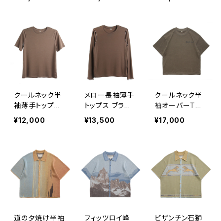
ープンシャツ 水
ープンシャツ 浅
グレー
緑
クールネック半
メロー長袖薄手
クールネック半
袖薄手トップス
トップス ブラウ
袖オーバーTシ
ブラウン
ン
ャツ ダークグレ
¥12,000
¥13,500
¥17,000
ー
道の夕焼け半袖
フィッツロイ峰
ビザンチン石獅