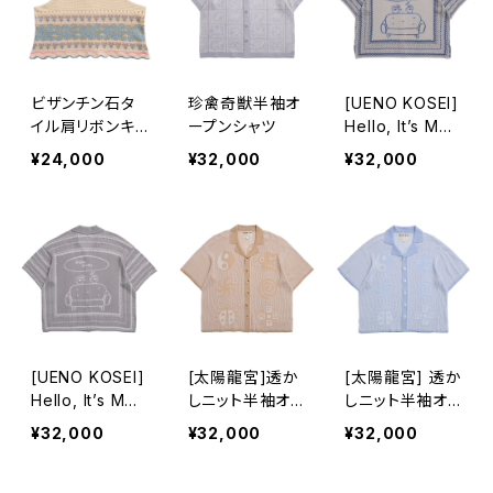
ビザンチン石タ
珍禽奇獣半袖オ
[UENO KOSEI]
イル肩リボンキャ
ープンシャツ
Hello, It’s Me.
ミソールベスト
バンダナ柄ニット
¥24,000
¥32,000
¥32,000
メッシュ半袖シャ
ツ グレー青
[UENO KOSEI]
[太陽龍宮]透か
[太陽龍宮] 透か
Hello, It’s Me.
しニット半袖オ
しニット半袖オ
バンダナ柄ニット
ープンシャツ 遺
ープンシャツ 空
¥32,000
¥32,000
¥32,000
メッシュ半袖シャ
跡色
色
ツ グレー白