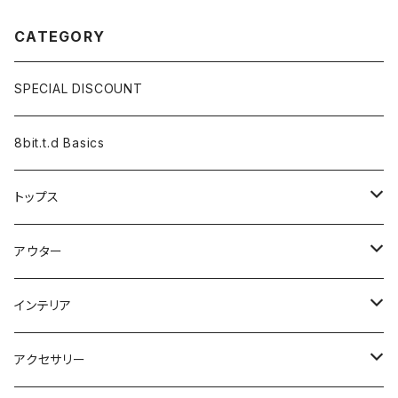
CATEGORY
SPECIAL DISCOUNT
8bit.t.d Basics
トップス
長袖
アウター
半袖
カーディガン
インテリア
ベスト
ジャケット
タペストリー
アクセサリー