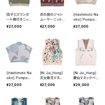
団子とスワンボ
井の頭のジャン
[Hashimoto Na
ート襟付きニット
ムーヤーニット
oko] Pompon
ベスト
ベスト
ハイネック半袖
¥27,000
¥27,000
¥27,000
トップス ベージ
ュ
[Hashimoto Na
[Ni Jui_Hung]
[Ni Jui_Hung]
oko] Pompon
天女散花Vネッ
鹿仙Vネックベ
ハイネック半袖
クベスト
スト
¥27,000
¥27,000
¥29,000
トップス 青グレ
ー