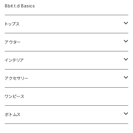
8bit.t.d Basics
トップス
長袖
アウター
半袖
カーディガン
インテリア
ベスト
ジャケット
タペストリー
アクセサリー
ベストジャケット
ブランケット
靴下
ワンピース
クッション
マフラー
ボトムス
バッグ
半ズボン