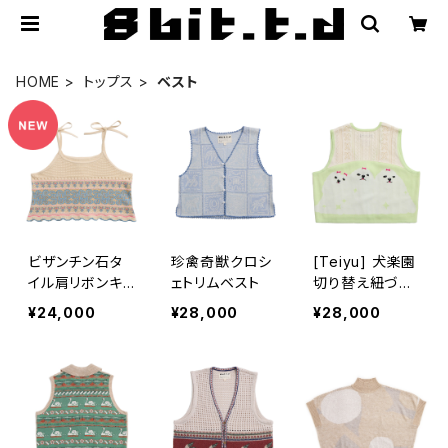
HOME
トップス
ベスト
ビザンチン石タ
珍禽奇獣クロシ
[Teiyu] 犬楽園
イル肩リボンキャ
ェトリムベスト
切り替え紐づき
ミソールベスト
ベスト
¥24,000
¥28,000
¥28,000