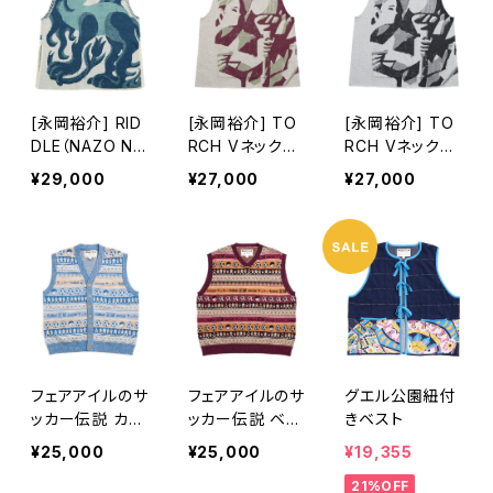
[永岡裕介] RID
[永岡裕介] TO
[永岡裕介] TO
DLE（NAZO NA
RCH Vネックベ
RCH Vネックベ
ZO) Vネックベ
スト 緑/茶色
スト 白黒
¥29,000
¥27,000
¥27,000
スト
フェアアイルのサ
フェアアイルのサ
グエル公園紐付
ッカー伝説 カー
ッカー伝説 ベス
きベスト
ディガンベスト
ト
¥25,000
¥25,000
¥19,355
21%OFF