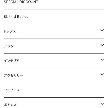
SPECIAL DISCOUNT
8bit.t.d Basics
トップス
長袖
アウター
半袖
カーディガン
インテリア
ベスト
ジャケット
タペストリー
アクセサリー
ベストジャケット
ブランケット
靴下
ワンピース
クッション
マフラー
ボトムス