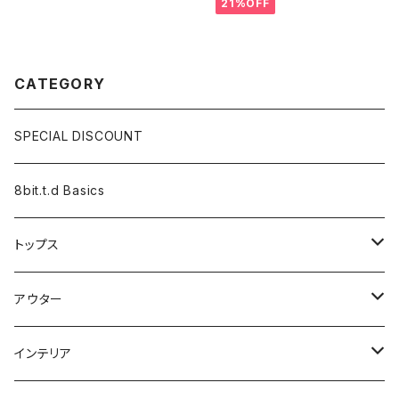
21%OFF
CATEGORY
SPECIAL DISCOUNT
8bit.t.d Basics
トップス
長袖
アウター
半袖
カーディガン
インテリア