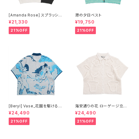
[Amanda Rose] スプラッシュ
港の夕日ベスト
インク風フェアアイル ベスト
¥21,330
¥19,750
21%OFF
21%OFF
[Beryl] Vase_花園を駆ける少
海安通りの花 ローゲージ立体
女 半袖ニットシャツ
オープンシャツ- アイボリー
¥24,490
¥24,490
21%OFF
21%OFF