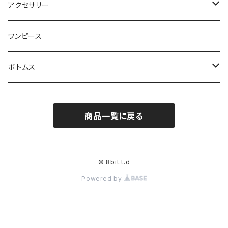
ベスト
ジャケット
タペストリー
アクセサリー
ベストジャケット
ブランケット
靴下
ワンピース
クッション
マフラー
ボトムス
バッグ
半ズボン
商品一覧に戻る
帽子
ズボン
© 8bit.t.d
Powered by