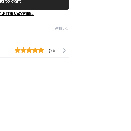
d to cart
にお住まいの方向け
通報する
(25)