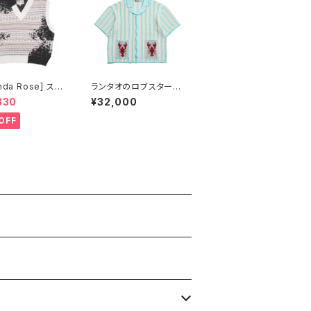
nda Rose] スプ
ランタオのロブスターラ
ュインク風フェア
ブレター 半袖オープン
330
¥32,000
 ベスト
シャツ 水色
OFF