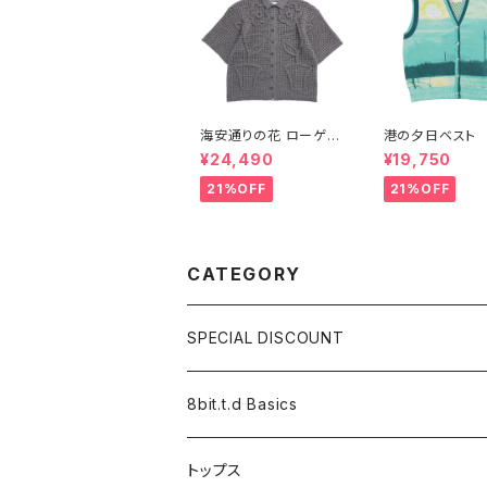
海安通りの花 ローゲー
港の夕日ベスト
ジ立体オープンシャツ-
¥24,490
¥19,750
ダークグレー
21%OFF
21%OFF
CATEGORY
SPECIAL DISCOUNT
8bit.t.d Basics
トップス