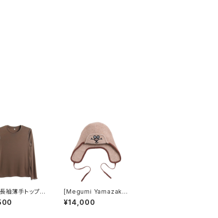
長袖薄手トップス
[Megumi Yamazaki]
ン
Dogs Know Everythi
500
¥14,000
ng ニットフライトキャッ
プ ベージュ