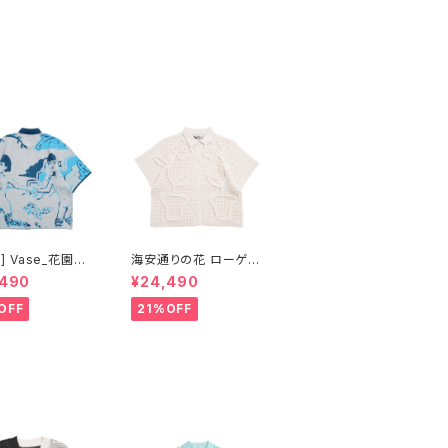
yl] Vase_花園を
海安通りの花 ローゲー
少女 半袖ニット
ジ立体オープンシャツ-
,490
¥24,490
アイボリー
OFF
21%OFF