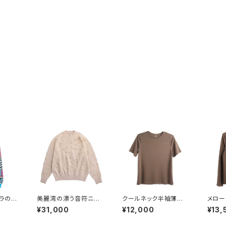
ドラの箱
美麗湾の漂う音符ニット
クールネック半袖薄手ト
メロー
ツニッ
長袖トップス ベージュ
ップス ブラウン
ブラウ
¥31,000
¥12,000
¥13,