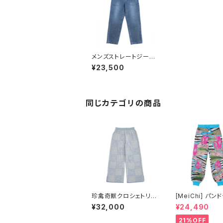
メンズストレートジーン
ズ
¥23,500
同じカテゴリの商品
珍禽奇獣クロシェトリム
[MeiChi] パン
ズボン
－ドラゴンフルー
¥32,000
¥24,490
トジョガーパンツ
21%OFF