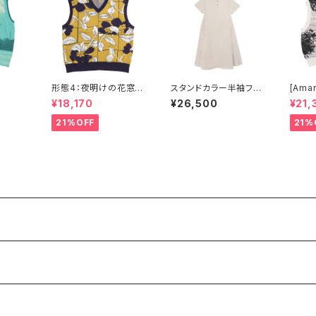
形態4：夜明けの花窓ベ
スタンドカラー半袖フレ
[Ama
スト
アドレス ベージュ
ラッシ
¥18,170
¥26,500
¥21,
アイル
21%OFF
21%