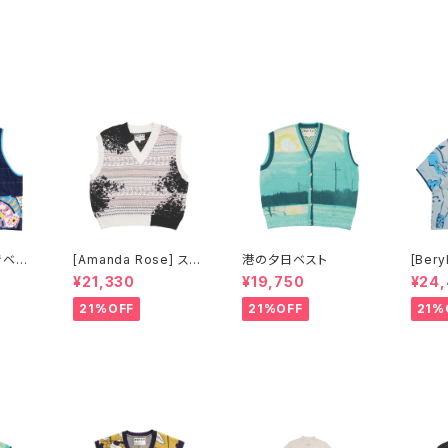
きベス
[Amanda Rose] スプ
港の夕日ベスト
[Ber
ラッシュインク風フェア
駆ける
¥21,330
¥19,750
¥24
アイル ベスト
シャツ
21%OFF
21%OFF
21%