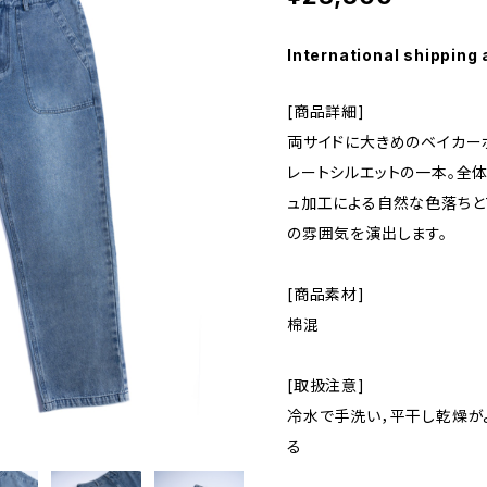
International shipping 
[商品詳細]
両サイドに大きめのベイカー
レートシルエットの一本。全体
ュ加工による自然な色落ちと
の雰囲気を演出します。
[商品素材]
棉混
[取扱注意]
冷水で手洗い，平干し乾燥が
る