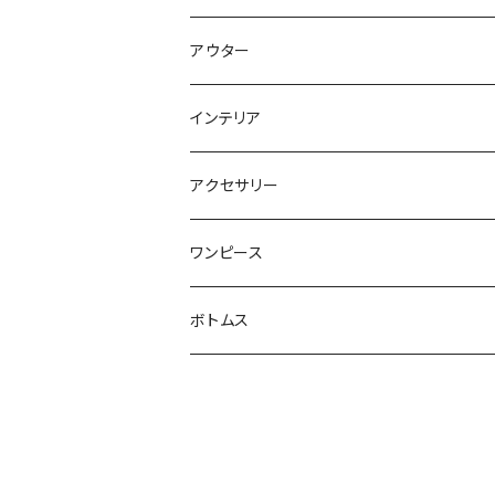
長袖
アウター
半袖
カーディガン
インテリア
ベスト
ジャケット
タペストリー
アクセサリー
ベストジャケット
ブランケット
靴下
ワンピース
クッション
マフラー
ボトムス
バッグ
半ズボン
帽子
ズボン