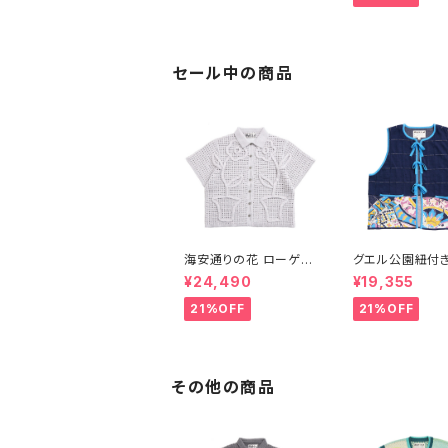
セール中の商品
海安通りの花 ローゲー
グエル公園紐付
ジ立体オープンシャツ-
ト
¥24,490
¥19,355
ライトグレー
21%OFF
21%OFF
その他の商品