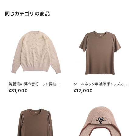
同じカテゴリの商品
美麗湾の漂う音符ニット長袖トッ
クールネック半袖薄手トップス
プス ベージュ
ブラウン
¥31,000
¥12,000