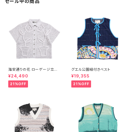
セール中の商品
海安通りの花 ローゲージ立体
グエル公園紐付きベスト
オープンシャツ- ライトグレー
¥24,490
¥19,355
21%OFF
21%OFF