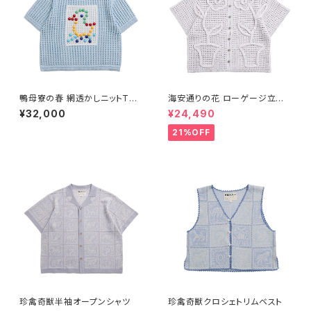
鴨母寮の春 網透かしニットTシ
海安通りの花 ローゲージ立体
ャツ 水色
オープンシャツ- ライトグレー
¥32,000
¥24,490
21%OFF
珍禽奇獣半袖オープンシャツ
珍禽奇獣クロシェトリムベスト