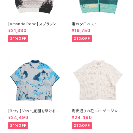
[Amanda Rose] スプラッシュ
港の夕日ベスト
インク風フェアアイル ベスト
¥21,330
¥19,750
21%OFF
21%OFF
[Beryl] Vase_花園を駆ける少
海安通りの花 ローゲージ立体
女 半袖ニットシャツ
オープンシャツ- アイボリー
¥24,490
¥24,490
21%OFF
21%OFF