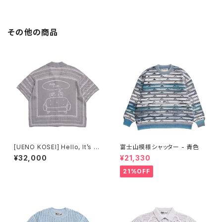
その他の商品
[UENO KOSEI] Hello, It’s M
富士山模様シャッター - 青色
e. バンダナ柄ニットメッシュ半袖
¥32,000
¥21,330
シャツ グレー白
21%OFF