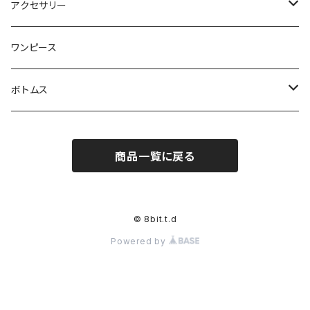
ベスト
ジャケット
タペストリー
アクセサリー
ベストジャケット
ブランケット
靴下
ワンピース
クッション
マフラー
ボトムス
バッグ
半ズボン
商品一覧に戻る
帽子
ズボン
© 8bit.t.d
Powered by