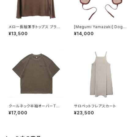
メロー長袖薄手トップス ブラウ
[Megumi Yamazaki] Dogs
ン
Know Everything ニットフラ
¥13,500
¥14,000
イトキャップ ベージュ
クールネック半袖オーバーTシャ
サロペットフレアスカート
ツ ダークグレー
¥17,000
¥23,500