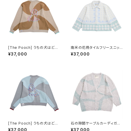
[The Pooch] うちの犬はど
南米の花柄タイルフリースニット
こ？マルチーズカーディガン ベ
カーディガン
¥37,000
¥37,000
ージュ
[The Pooch] うちの犬はど
石の隙間ケーブルカーディガン
こ？ダックスフントカーディガン
ミント
¥37,000
¥37,000