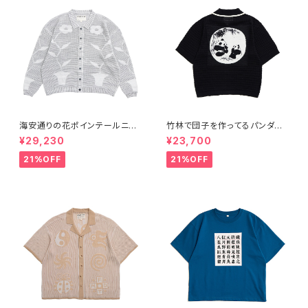
海安通りの花ポインテールニッ
竹林で団子を作ってるパンダた
トカーディガン グレー
ち ポロシャツ‐黒
¥29,230
¥23,700
21%OFF
21%OFF