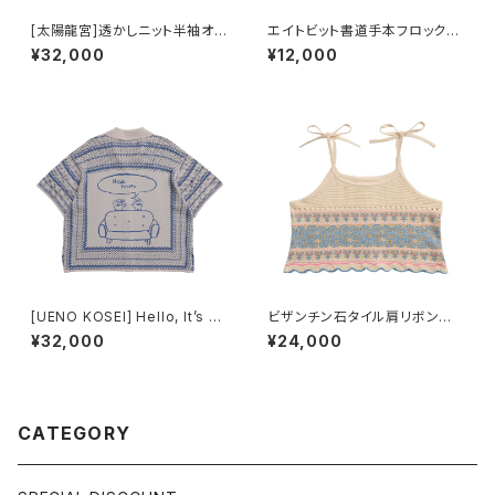
[太陽龍宮]透かしニット半袖オ
エイトビット書道手本フロックT
ープンシャツ 遺跡色
シャツ ‐ 青
¥32,000
¥12,000
[UENO KOSEI] Hello, It’s M
ビザンチン石タイル肩リボンキャ
e. バンダナ柄ニットメッシュ半袖
ミソールベスト
¥32,000
¥24,000
シャツ グレー青
CATEGORY