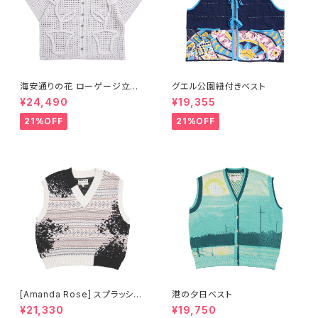
海安通りの花 ローゲージ立体
グエル公園紐付きベスト
オープンシャツ- ライトグレー
¥24,490
¥19,355
21%OFF
21%OFF
[Amanda Rose] スプラッシュ
港の夕日ベスト
インク風フェアアイル ベスト
¥21,330
¥19,750