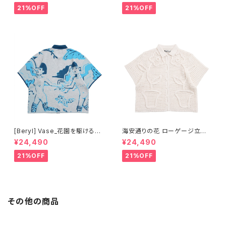
21%OFF
21%OFF
[Beryl] Vase_花園を駆ける少
海安通りの花 ローゲージ立体
女 半袖ニットシャツ
オープンシャツ- アイボリー
¥24,490
¥24,490
21%OFF
21%OFF
その他の商品