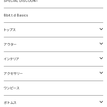
SPECIAL DISCOUNT
8bit.t.d Basics
トップス
長袖
アウター
半袖
カーディガン
インテリア
ベスト
ジャケット
タペストリー
アクセサリー
ベストジャケット
ブランケット
靴下
ワンピース
クッション
マフラー
ボトムス