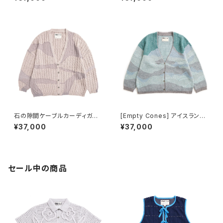
ブルー
石の隙間ケーブルカーディガン
[Empty Cones] アイスランド
ベージュ
のガーデン カーディガン
¥37,000
¥37,000
セール中の商品